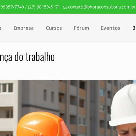
) 99857-7740 / (27) 98159-5171
contato@bhoraconsultoria.com.br
e
Empresa
Cursos
Fórum
Eventos
B
ça do trabalho