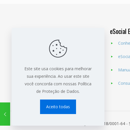
eSocial 
Conhe
eSoci
Nossa finalidade é
atender nas áreas da
medicina e segurança do trabalho, com
Este site usa cookies para melhorar
Manua
treinamentos, assessorias e com cursos
sua experiência. Ao usar este site
Consul
para sua empresa.
você concorda com nossas Política
de Proteção de Dados.
Aceito todas
© 2021 B Hora Consultoria - CNPJ: 23.704.718/0001-64 - 