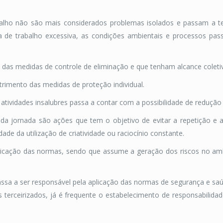
balho não são mais considerados problemas isolados e passam a te
a de trabalho excessiva, as condições ambientais e processos pas
ão das medidas de controle de eliminação e que tenham alcance coleti
trimento das medidas de proteção individual.
atividades insalubres passa a contar com a possibilidade de redução 
o da jornada são ações que tem o objetivo de evitar a repetição e
de da utilização de criatividade ou raciocínio constante.
licação das normas, sendo que assume a geração dos riscos no ambi
sa a ser responsável pela aplicação das normas de segurança e saú
s terceirizados, já é frequente o estabelecimento de responsabilid