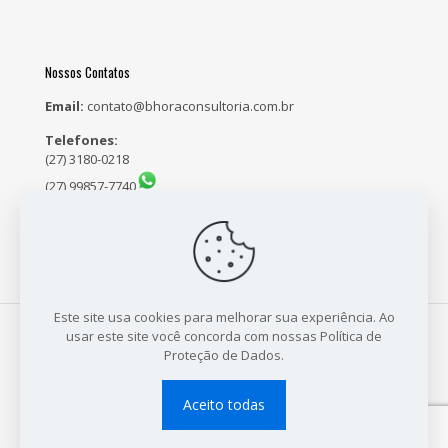
Nossos Contatos
Email:
contato@bhoraconsultoria.com.br
Telefones:
(27) 3180-0218
(27) 99857-7740
(27) 98159-5171
Este site usa cookies para melhorar sua experiência. Ao
usar este site você concorda com nossas Política de
Proteção de Dados.
© 2021 B Hora Consultoria - CNPJ: 23.704.718/0001-64 - Site
Desenvolvido por:
Sales Publicidade
Aceito todas