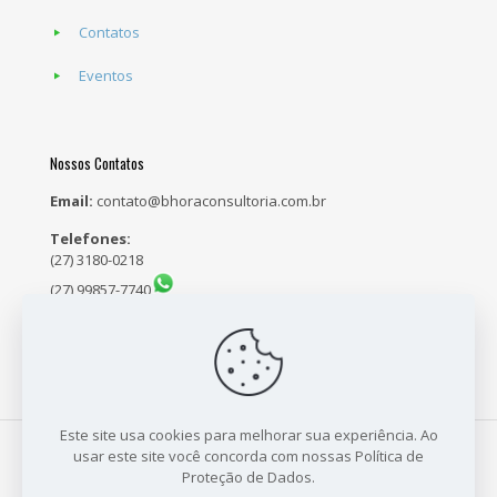
Contatos
Eventos
Nossos Contatos
Email:
contato@bhoraconsultoria.com.br
Telefones:
(27) 3180-0218
(27) 99857-7740
(27) 98159-5171
Este site usa cookies para melhorar sua experiência. Ao
usar este site você concorda com nossas Política de
Proteção de Dados.
© 2021 B Hora Consultoria - CNPJ: 23.704.718/0001-64 - Site