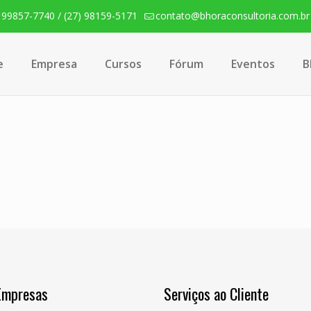
) 99857-7740 / (27) 98159-5171
contato@bhoraconsultoria.com.br
e
Empresa
Cursos
Fórum
Eventos
B
Empresas
Serviços ao Cliente