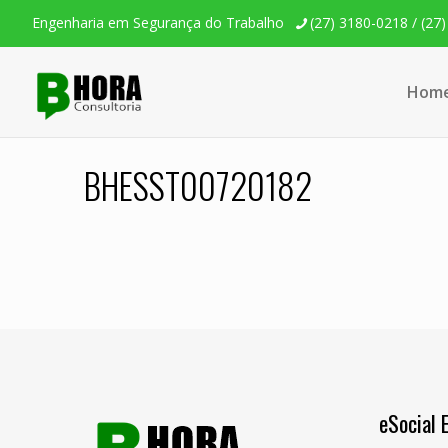
Engenharia em Segurança do Trabalho
(27) 3180-0218 / (27
Hom
BHESST00720182
eSocial 