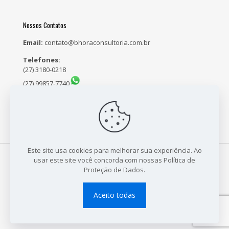
Nossos Contatos
Email:
contato@bhoraconsultoria.com.br
Telefones:
(27) 3180-0218
(27) 99857-7740
(27) 98159-5171
Este site usa cookies para melhorar sua experiência. Ao
usar este site você concorda com nossas Política de
Proteção de Dados.
© 2021 B Hora Consultoria - CNPJ: 23.704.718/0001-64 - Site
Desenvolvido por:
Sales Publicidade
Aceito todas