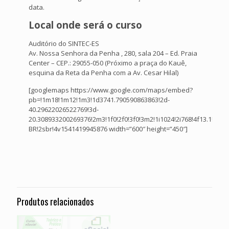
data.
Local onde será o curso
Auditório do SINTEC-ES
Av. Nossa Senhora da Penha , 280, sala 204 – Ed. Praia
Center – CEP.: 29055-050 (Próximo a praça do Kauê,
esquina da Reta da Penha com a Av. Cesar Hilal)
[googlemaps https://www.google.com/maps/embed?
pb=!1m18!1m12!1m3!1d3741.790590863863!2d-
40.29622026522769!3d-
20.308933200269376!2m3!1f0!2f0!3f0!3m2!1i1024!2i768!4f13.1!
BR!2sbr!4v1541419945876 width=”600″ height=”450″]
Produtos relacionados