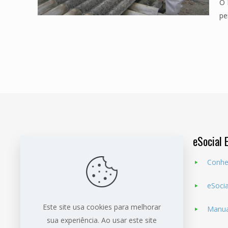
O 
pe
eSocial 
Conhe
eSoci
Nossa finalidade é
atender nas áreas da
medicina e segurança do trabalho, com
Este site usa cookies para melhorar
Manua
treinamentos, assessorias e com cursos
sua experiência. Ao usar este site