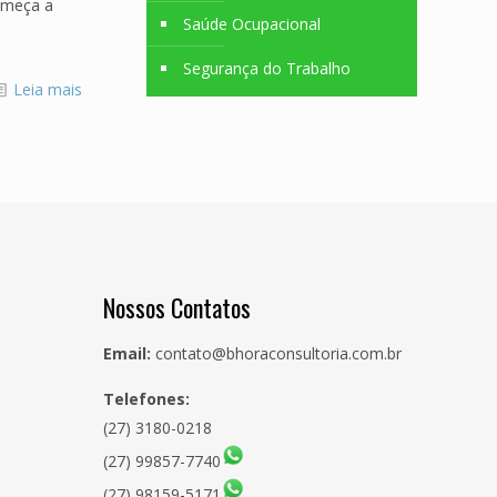
começa a
Saúde Ocupacional
]
Segurança do Trabalho
Leia mais
Nossos Contatos
Email:
contato@bhoraconsultoria.com.br
Telefones:
(27) 3180-0218
(27) 99857-7740
(27) 98159-5171