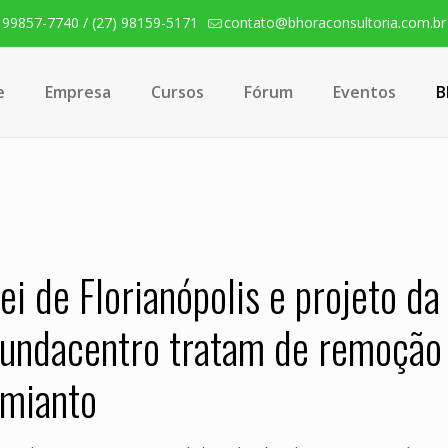
) 99857-7740 / (27) 98159-5171
contato@bhoraconsultoria.com.br
e
Empresa
Cursos
Fórum
Eventos
B
ei de Florianópolis e projeto da
undacentro tratam de remoção
mianto