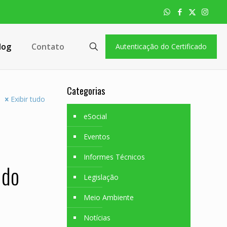
log
Contato
Autenticação do Certificado
Categorias
Exibir tudo
eSocial
Eventos
Informes Técnicos
 do
Legislação
Meio Ambiente
Notícias