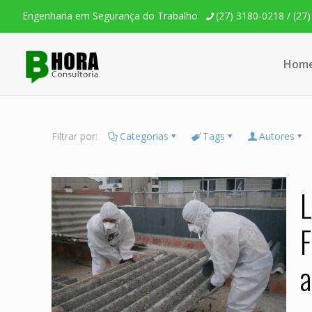
Engenharia em Segurança do Trabalho
(27) 3180-0218 / (27
Hom
Filtrar por:
Categorias
Tags
Autores
L
F
a