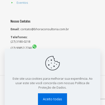
Eventos
Nossos Contatos
Email:
contato@bhoraconsultoria.com.br
Telefones:
(27) 3180-0218
(27) 99857-7740
(27) 98159-5171
Este site usa cookies para melhorar sua experiência. Ao
usar este site você concorda com nossas Política de
Proteção de Dados.
© 2021 B Hora Consultoria - CNPJ: 23.704.718/0001-64 - Site
Desenvolvido por:
Sales Publicidade
Aceito todas