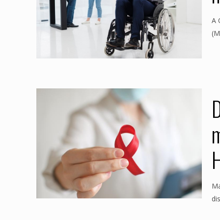
A 
(M
D
m
H
Ma
di