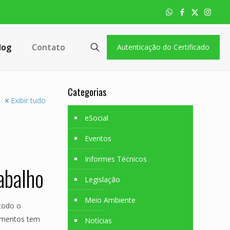
log
Contato
Autenticação do Certificado
Categorias
Exibir tudo
eSocial
Eventos
Informes Técnicos
abalho
Legislação
Meio Ambiente
todo o
limentos tem
Notícias