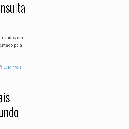
nsulta
cializados em
entado pela
Leia mais
ais
mundo