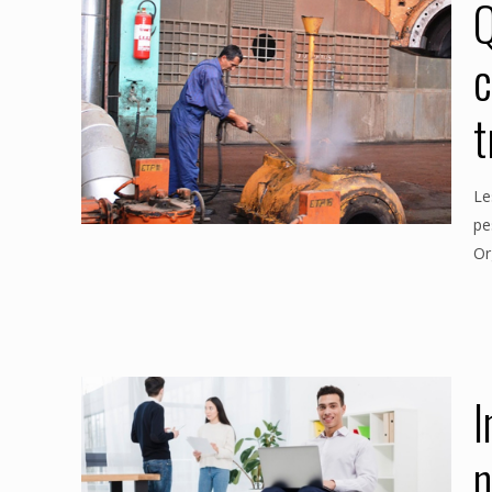
Q
c
t
Le
pe
Or
I
n