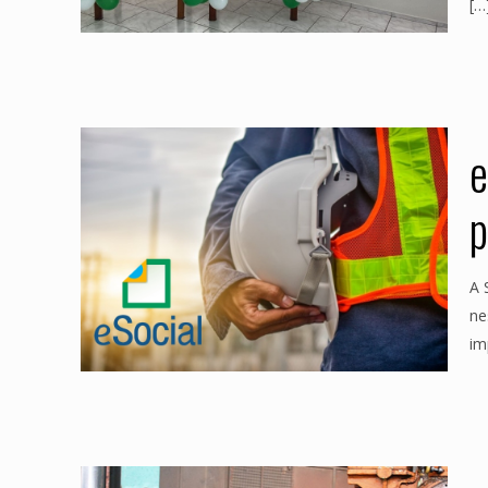
[…
e
p
A 
ne
im