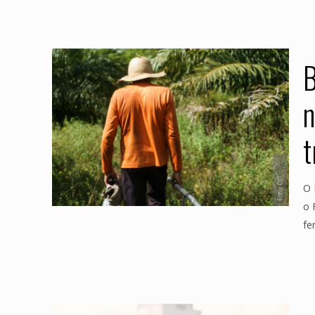
B
n
t
O 
o 
fe