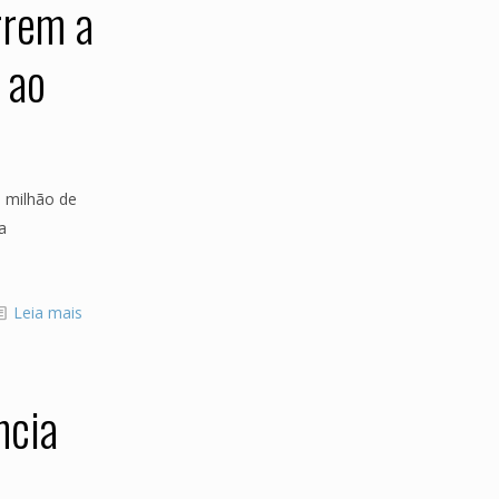
rrem a
 ao
 milhão de
a
Leia mais
ncia