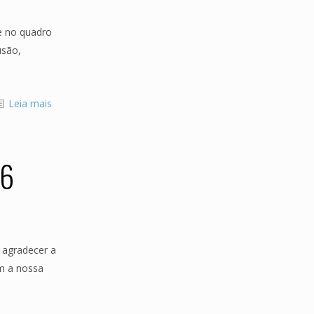
e no quadro
usão,
Leia mais
 6
 agradecer a
om a nossa