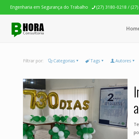
Engenharia em Segurança do Trabalho
(27) 3180-0218 / (27
Hom
Filtrar por:
Categorias
Tags
Autores
I
a
Te
po