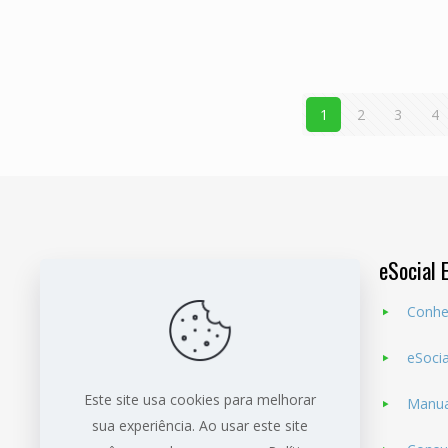
1
2
3
4
eSocial 
Conhe
eSoci
Nossa finalidade é
atender nas áreas da
medicina e segurança do trabalho, com
Este site usa cookies para melhorar
Manua
treinamentos, assessorias e com cursos
sua experiência. Ao usar este site