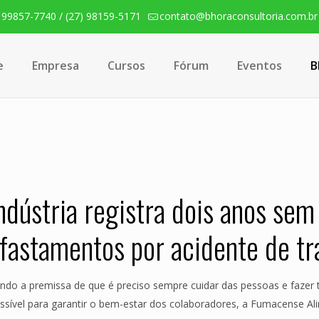
) 99857-7740 / (27) 98159-5171
contato@bhoraconsultoria.com.br
e
Empresa
Cursos
Fórum
Eventos
B
ndústria registra dois anos sem
fastamentos por acidente de tr
ndo a premissa de que é preciso sempre cuidar das pessoas e fazer 
ssível para garantir o bem-estar dos colaboradores, a Fumacense A