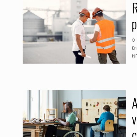
R
p
O 
En
NR
A
v
c