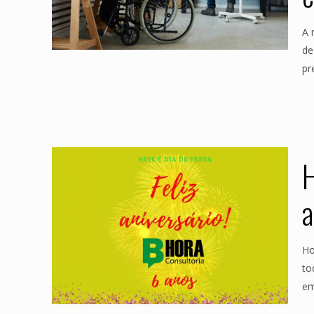
A 
de
pr
H
a
Ho
to
em