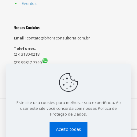
Eventos
Nossos Contatos
Email:
contato@bhoraconsultoria.com.br
Telefones:
(27) 3180-0218
(27) 99857-7740
(27) 98159-5171
Este site usa cookies para melhorar sua experiência. Ao
usar este site você concorda com nossas Política de
Proteção de Dados.
© 2021 B Hora Consultoria - CNPJ: 23.704.718/0001-64 - Site
Desenvolvido por:
Sales Publicidade
Aceito todas